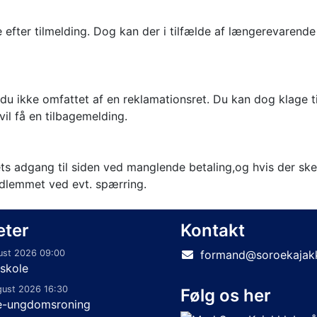
e efter tilmelding. Dog kan der i tilfælde af længerevaren
du ikke omfattet af en reklamationsret. Du kan dog klage ti
vil få en tilbagemelding.
ts adgang til siden ved manglende betaling,og hvis der ske
edlemmet ved evt. spærring.
eter
Kontakt
ust 2026 09:00
formand@soroekajakk
skole
gust 2026 16:30
Følg os her
e-ungdomsroning