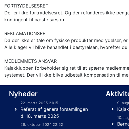
FORTRYDELSESRET
Der er ikke fortrydelsesret. Og der refunderes ikke peng
kontingent til næste sæson.
REKLAMATIONSRET
Da der ikke er tale om fysiske produkter med ydelser, er 
Alle klager vil blive behandlet i bestyrelsen, hvorefter du 
MEDLEMMETS ANSVAR
Kajakklubben forbeholder sig ret til at spærre medlemme
systemet. Der vil ikke blive udbetalt kompensation til m
Nyheder
Aktivit
22. marts 2025 21:15
9. aug
Referat af generalforsamlingen
Kajak
d. 18. marts 2025
10. au
Børn
26. oktober 2024 22:52