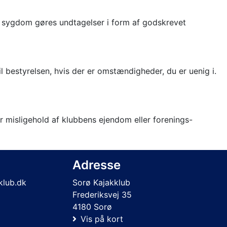
de sygdom gøres undtagelser i form af godskrevet
l bestyrelsen, hvis der er omstændigheder, du er uenig i.
r misligehold af klubbens ejendom eller forenings-
Adresse
lub.dk
Sorø Kajakklub
Frederiksvej 35
4180 Sorø
Vis på kort